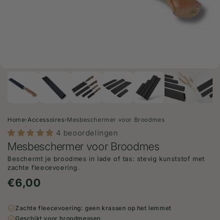
Media
1
openen
in
modaal
Home
Accessoires
Mesbeschermer voor Broodmes
›
›
4 beoordelingen
Mesbeschermer voor Broodmes
Beschermt je broodmes in lade of tas: stevig kunststof met
zachte fleecevoering.
Normale
€6,00
prijs
Zachte fleecevoering: geen krassen op het lemmet
Geschikt voor broodmessen